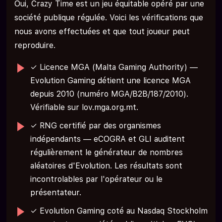
Oui, Crazy Time est un jeu équitable opéré par une
société publique régulée. Voici les vérifications que
nous avons effectuées et que tout joueur peut
reproduire.
✓ Licence MGA (Malta Gaming Authority) —
Evolution Gaming détient une licence MGA
depuis 2010 (numéro MGA/B2B/187/2010).
Vérifiable sur lov.mga.org.mt.
✓ RNG certifié par des organismes
indépendants — eCOGRA et GLI auditent
régulièrement le générateur de nombres
aléatoires d'Evolution. Les résultats sont
incontrolables par l'opérateur ou le
présentateur.
✓ Evolution Gaming coté au Nasdaq Stockholm