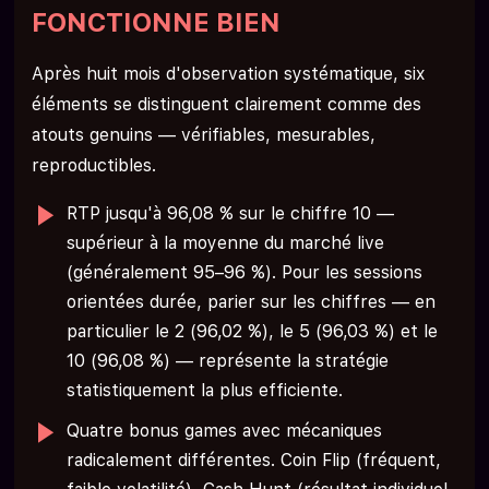
FONCTIONNE BIEN
Après huit mois d'observation systématique, six
éléments se distinguent clairement comme des
atouts genuins — vérifiables, mesurables,
reproductibles.
RTP jusqu'à 96,08 % sur le chiffre 10 —
supérieur à la moyenne du marché live
(généralement 95–96 %). Pour les sessions
orientées durée, parier sur les chiffres — en
particulier le 2 (96,02 %), le 5 (96,03 %) et le
10 (96,08 %) — représente la stratégie
statistiquement la plus efficiente.
Quatre bonus games avec mécaniques
radicalement différentes. Coin Flip (fréquent,