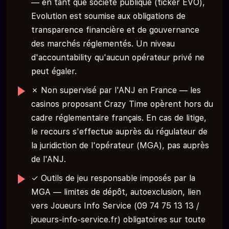
— en tant que société publique (ticker EVO),
Evolution est soumise aux obligations de
transparence financière et de gouvernance
des marchés réglementés. Un niveau
d'accountability qu'aucun opérateur privé ne
peut égaler.
✗ Non supervisé par l'ANJ en France — les
casinos proposant Crazy Time opèrent hors du
cadre réglementaire français. En cas de litige,
le recours s'effectue auprès du régulateur de
la juridiction de l'opérateur (MGA), pas auprès
de l'ANJ.
✓ Outils de jeu responsable imposés par la
MGA — limites de dépôt, autoexclusion, lien
vers Joueurs Info Service (09 74 75 13 13 /
joueurs-info-service.fr) obligatoires sur toute