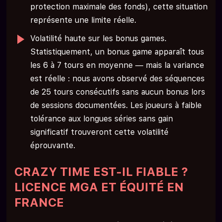
protection maximale des fonds), cette situation
représente une limite réelle.
Volatilité haute sur les bonus games.
Statistiquement, un bonus game apparaît tous
les 6 à 7 tours en moyenne — mais la variance
est réelle : nous avons observé des séquences
de 25 tours consécutifs sans aucun bonus lors
de sessions documentées. Les joueurs à faible
tolérance aux longues séries sans gain
significatif trouveront cette volatilité
éprouvante.
CRAZY TIME EST-IL FIABLE ?
LICENCE MGA ET ÉQUITÉ EN
FRANCE