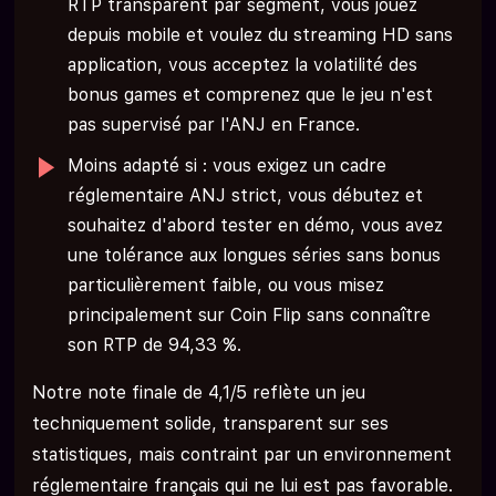
RTP transparent par segment, vous jouez
depuis mobile et voulez du streaming HD sans
application, vous acceptez la volatilité des
bonus games et comprenez que le jeu n'est
pas supervisé par l'ANJ en France.
Moins adapté si : vous exigez un cadre
réglementaire ANJ strict, vous débutez et
souhaitez d'abord tester en démo, vous avez
une tolérance aux longues séries sans bonus
particulièrement faible, ou vous misez
principalement sur Coin Flip sans connaître
son RTP de 94,33 %.
Notre note finale de 4,1/5 reflète un jeu
techniquement solide, transparent sur ses
statistiques, mais contraint par un environnement
réglementaire français qui ne lui est pas favorable.