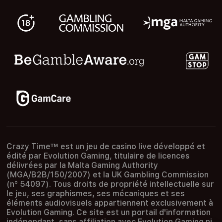
Crazy Time™ est un jeu de casino live développé et
édité par Evolution Gaming, titulaire de licences
délivrées par la Malta Gaming Authority
(MGA/B2B/150/2007) et la UK Gambling Commission
(n° 54097). Tous droits de propriété intellectuelle sur
le jeu, ses graphismes, ses mécaniques et ses
éléments audiovisuels appartiennent exclusivement à
Evolution Gaming. Ce site est un portail d'information
indépendant, sans affiliation avec Evolution Gaming ni